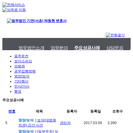
법무법인소개
업무분야
주요성공사례
상담문의
음주운전
보이스피싱
성범죄
공무집행방해
영장/보석
기타형사
민사/가사
행정
주요성공사례
번호
제목
등록자
등록일
조회수
영장/보석
|
보석(대법원
5
관리자
2017.03.06
3,390
직권)-강간 사건
영장/보석
|
(일부무죄) 보