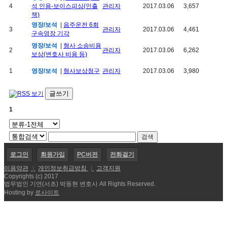
4
석 인용-보이스피싱(인출
관리자
2017.03.06
3,657
책)
영장/보석
|
음주운전 6회
3
관리자
2017.03.06
4,461
구속영장 기각
영장/보석
|
형사 소송비용
2
관리자
2017.03.06
6,262
보상(변호사 비용 등)
1
영장/보석
|
형사보상청구
관리자
2017.03.06
3,980
글쓰기
1
로그인
회원가입
PC버전
전화걸기
이용약관
|
개인정보취급방침
|
고객지원
Copyrights (c) 2017
법무법인 기연(서초) 박동현 변호사 All Rights Reserved.
Hosting by
로사이트