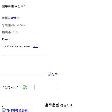
첨부파일 다운로드
등록자
박동현
등록일
2021-12-15
조회수
2,185
Found
The document has moved
here
.
스팸방지코드 :
음주운전
-성공사례