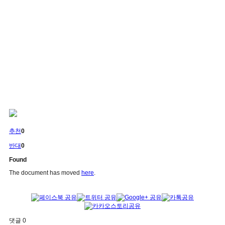
추천
0
반대
0
Found
The document has moved
here
.
댓글
0