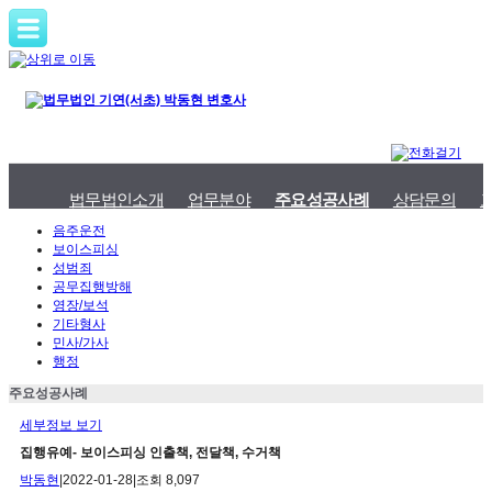
법무법인소개
업무분야
주요성공사례
상담문의
음주운전
보이스피싱
성범죄
공무집행방해
영장/보석
기타형사
민사/가사
행정
주요성공사례
세부정보 보기
집행유예- 보이스피싱 인출책, 전달책, 수거책
박동현
|
2022-01-28
|
조회 8,097