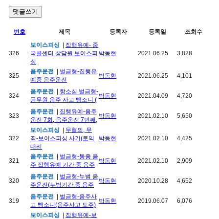
댓글쓰기
번호
제목
등록자
등록일
조회수
보이스피싱
|
집행유예- 중
326
국콜센터 상담원 보이스피
박동현
2021.06.25
3,828
싱
음주운전
|
벌금형-집행유
325
박동현
2021.06.25
4,101
예중 음주운전
음주운전
|
항소심 벌금형-
324
박동현
2021.04.09
4,720
공무원 음주 사고 뺑소니 (
음주운전
|
집행유예-음주
323
박동현
2021.02.10
5,650
운전 7회, 음주운전 7번째,
보이스피싱
|
무혐의, 무
322
죄-보이스피싱 사기(토익
박동현
2021.02.10
4,425
대리
음주운전
|
벌금형-동종 음
321
박동현
2021.02.10
2,909
주 집행유예 기간 중 음주
음주운전
|
벌금형-누범 음
320
박동현
2020.10.28
4,652
주운전(누범기간 중 음주
음주운전
|
벌금형-음주사
319
박동현
2019.06.07
6,076
고 뺑소니(음주사고 도주)
보이스피싱
|
집행유예-보