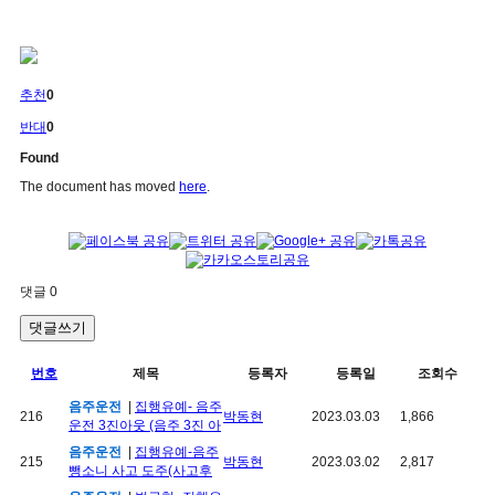
추천
0
반대
0
Found
The document has moved
here
.
댓글
0
댓글쓰기
번호
제목
등록자
등록일
조회수
음주운전
|
집행유예- 음주
216
박동현
2023.03.03
1,866
운전 3진아웃 (음주 3진 아
음주운전
|
집행유예-음주
215
박동현
2023.03.02
2,817
뺑소니 사고 도주(사고후