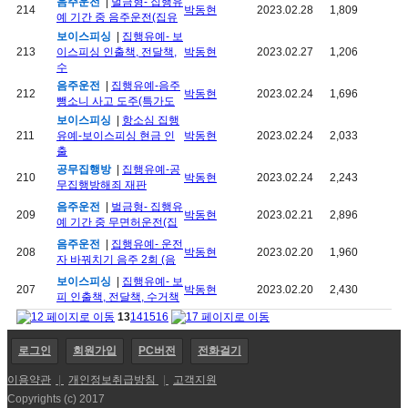
음주운전
|
벌금형- 집행유
214
박동현
2023.02.28
1,809
예 기간 중 음주운전(집유
보이스피싱
|
집행유예- 보
213
이스피싱 인출책, 전달책,
박동현
2023.02.27
1,206
수
음주운전
|
집행유예-음주
212
박동현
2023.02.24
1,696
뺑소니 사고 도주(특가도
보이스피싱
|
항소심 집행
211
유예-보이스피싱 현금 인
박동현
2023.02.24
2,033
출
공무집행방
|
집행유예-공
210
박동현
2023.02.24
2,243
무집행방해죄 재판
음주운전
|
벌금형- 집행유
209
박동현
2023.02.21
2,896
예 기간 중 무면허운전(집
음주운전
|
집행유예- 운전
208
박동현
2023.02.20
1,960
자 바꿔치기 음주 2회 (음
보이스피싱
|
집행유예- 보
207
박동현
2023.02.20
2,430
피 인출책, 전달책, 수거책
13
14
15
16
로그인
회원가입
PC버전
전화걸기
이용약관
|
개인정보취급방침
|
고객지원
Copyrights (c) 2017