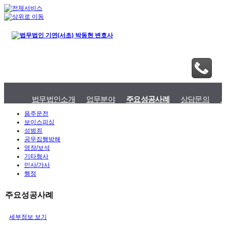
법무법인소개
업무분야
주요성공사례
상담문의
음주운전
보이스피싱
성범죄
공무집행방해
영장/보석
기타형사
민사/가사
행정
주요성공사례
세부정보 보기